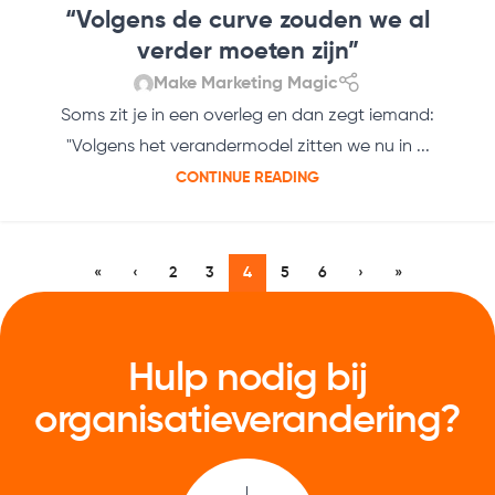
“Volgens de curve zouden we al
verder moeten zijn”
Make Marketing Magic
Soms zit je in een overleg en dan zegt iemand:
"Volgens het verandermodel zitten we nu in ...
CONTINUE READING
«
‹
2
3
4
5
6
›
»
Hulp nodig bij
organisatie­verandering?