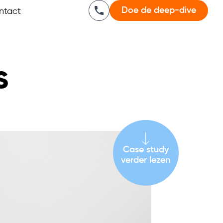
Doe de deep-dive
ntact
s
Case study
verder lezen