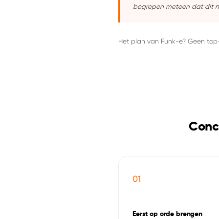
begrepen meteen dat dit nie
Het plan van Funk-e? Geen to
Conc
01
Eerst op orde brengen