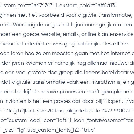
custom_text=”#474747″ i_custom_color=”#ff6a13″
innen met hét voorbeeld voor digitale transformatie, a
ernet. Vandaag de dag is het bijna onmogelijk om een
onder een goede website, emails, online klantenservic
voor het internet er was ging natuurlijk alles offline.
een leren hoe ze om moesten gaan met het internet 
op der jaren kwamen er namelijk nog allemaal nieuwe di
e een veel grotere doelgroep die ineens bereikbaar w
n dat digitale transformatie vaak een marathon is, en 
voor een bedrijf de nieuwe processen heeft geïmplement
inzichten is het een proces dat door blijft lopen. [/v
r=”tag:h2|font_size:20|text_align:left|color:%23330072″
le=”custom” add_icon=”left” i_icon_fontawesome=”fas
 i_size=”lg” use_custom_fonts_h2=”true”