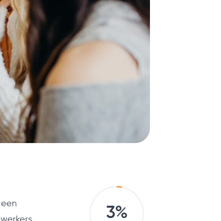
 een
3%
ewerkers