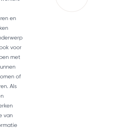
eren en
aken
 onderwerp
 ook voor
bben met
 kunnen
komen of
en. Als
en
erken
e van
formatie