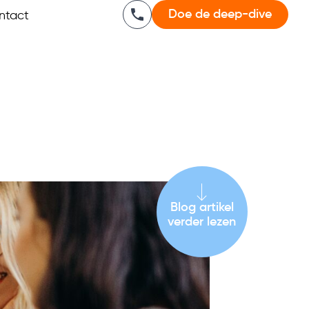
Doe de deep-dive
ntact
Blog artikel
verder lezen