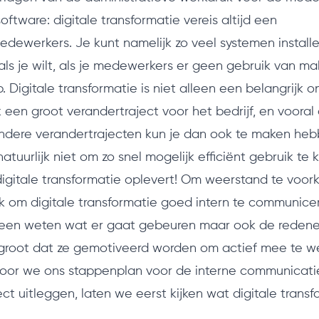
tware: digitale transformatie vereis altijd een
dewerkers. Je kunt namelijk zo veel systemen install
ls je wilt, als je medewerkers er geen gebruik van m
. Digitale transformatie is niet alleen een belangrijk
k een groot verandertraject voor het bedrijf, en vooral
andere verandertrajecten kun je dan ook te maken he
atuurlijk niet om zo snel mogelijk efficiënt gebruik te
igitale transformatie oplevert! Om weerstand te voor
k om digitale transformatie goed intern te communicer
lleen weten wat er gaat gebeuren maar ook de reden
s groot dat ze gemotiveerd worden om actief mee te w
voor we ons stappenplan voor de interne communicati
ect uitleggen, laten we eerst kijken wat digitale trans