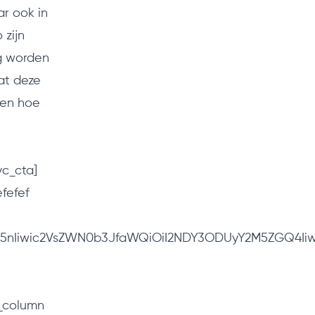
ar ook in
 zijn
ig worden
at deze
ren hoe
vc_cta]
fefef
W5nIiwic2VsZWN0b3JfaWQiOiI2NDY3ODUyY2M5ZGQ4Iiwi
c_column