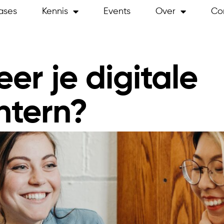
ases
Kennis
Events
Over
Co
r je digitale
ntern?