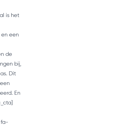
l is het
e en een
en de
ngen bij,
as. Dit
geen
eerd. En
c_cta]
 fa-