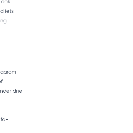
k ook
d iets
ing.
 daarom
of
nder drie
 fa-