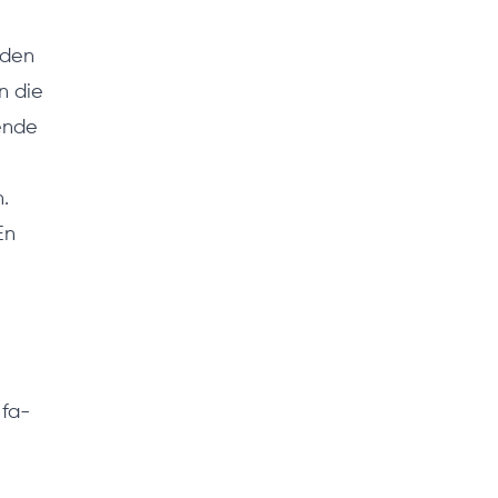
rden
n die
ende
.
En
 fa-