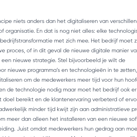
incipe niets anders dan het digitaliseren van verschille
f organisatie. En dat is nog niet alles: elke technolog
bedrijfstransformatie met zich mee. Het bedrijf moet z
we proces, of in dit geval de nieuwe digitale manier v
een nieuwe strategie. Stel bijvoorbeeld je wilt de
or nieuwe programma’s en technologieën in te zetten,
gitaliseren om de medewerkers meer tijd voor hun hoo
leen de technologie nodig maar moet het bedrijf ook 
t doel bereikt en de klantenervaring verbeterd of ervo
erkelijk minder tijd kwijt zijn aan administratieve p
rom meer dan alleen het installeren van een nieuwe so
leiding. Juist omdat medewerkers hun gedrag aan mo