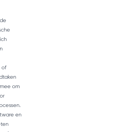
nde
ische
ich
an
 of
fdtaken
ermee om
or
rocessen.
ftware en
eten