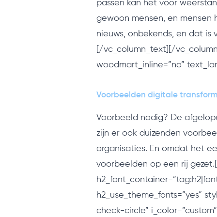
passen kan het voor weerstand
gewoon mensen, en mensen ho
nieuws, onbekends, en dat is 
[/vc_column_text][/vc_column
woodmart_inline=”no” text_lar
Voorbeelden digitale transform
Voorbeeld nodig? De afgelopen
zijn er ook duizenden voorbeel
organisaties. En omdat het ee
voorbeelden op een rij gezet.
h2_font_container=”tag:h2|font
h2_use_theme_fonts=”yes” sty
check-circle” i_color=”custom”