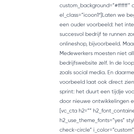
custom_background=”#ffffff” 
el_class=”icoon1″]Laten we beg
een ouder voorbeeld: het int
succesvol bedrijf te runnen z
onlineshop, bijvoorbeeld. Maar 
Medewerkers moesten niet all
bedrijfswebsite zelf. In de lo
zoals social media. En daarme
voorbeeld laat ook direct zie
sprint: het duurt een tijdje 
door nieuwe ontwikkelingen en 
[vc_cta h2=”” h2_font_containe
h2_use_theme_fonts=”yes” sty
check-circle” i_color=”custom”