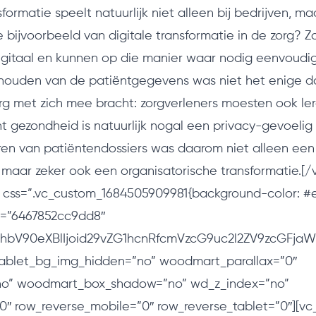
sformatie speelt natuurlijk niet alleen bij bedrijven, ma
bijvoorbeeld van digitale transformatie in de zorg? Zo
digitaal en kunnen op die manier waar nodig eenvoud
ijhouden van de patiëntgegevens was niet het enige d
zorg met zich mee bracht: zorgverleners moesten ook le
 gezondheid is natuurlijk nogal een privacy-gevoelig
ren van patiëntendossiers was daarom niet alleen een
 maar zeker ook een organisatorische transformatie.[/
 css=”.vc_custom_1684505909981{background-color: #e
d=”6467852cc9dd8″
JhbV90eXBlIjoid29vZG1hcnRfcmVzcG9uc2l2ZV9zcGFja
ablet_bg_img_hidden=”no” woodmart_parallax=”0″
no” woodmart_box_shadow=”no” wd_z_index=”no”
″ row_reverse_mobile=”0″ row_reverse_tablet=”0″][v