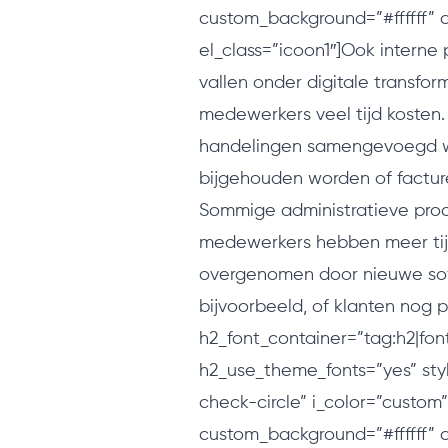
custom_background=”#ffffff” 
el_class=”icoon1″]Ook interne
vallen onder digitale transfo
medewerkers veel tijd kosten.
handelingen samengevoegd wo
bijgehouden worden of factu
Sommige administratieve proc
medewerkers hebben meer tij
overgenomen door nieuwe soft
bijvoorbeeld, of klanten nog p
h2_font_container=”tag:h2|font
h2_use_theme_fonts=”yes” sty
check-circle” i_color=”custom”
custom_background=”#ffffff” 