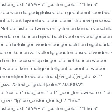
custom_text=”#474747″ i_custom_color=”#ff6a13″
 processen die gedigitaliseerd en geautomatiseerd wo
rmatie. Denk bijvoorbeeld aan administratieve processe
 Met de juiste softwares en systemen kunnen verschill
rden en kunnen bijvoorbeeld veel eenvoudiger uren
ren en betalingen worden aangemaakt en bijgehouden
essen kunnen zelf volledig geautomatiseerd worden. 
d om te focussen op dingen die niet kunnen worden
ware of kunstmatige intelligentie: creatief worden
ersoonlijker te woord staan.[/vc_cta][vc_cta h2=””
_size:20|text_align:left|color:%23330072″
le=”custom” add_icon=”left” i_icon_fontawesome=”fas
 i_size=”lg” use_custom_fonts_h2=”true”
custom_text=”#474747″ i_custom_color=”#ff6a13″