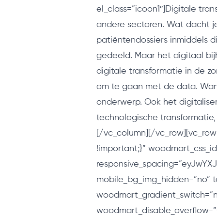
el_class=”icoon1″]Digitale tran
andere sectoren. Wat dacht je 
patiëntendossiers inmiddels 
gedeeld. Maar het digitaal b
digitale transformatie in de 
om te gaan met de data. Want
onderwerp. Ook het digitalise
technologische transformatie,
[/vc_column][/vc_row][vc_row
!important;}” woodmart_css_i
responsive_spacing=”eyJwYX
mobile_bg_img_hidden=”no” t
woodmart_gradient_switch=”
woodmart_disable_overflow=”0