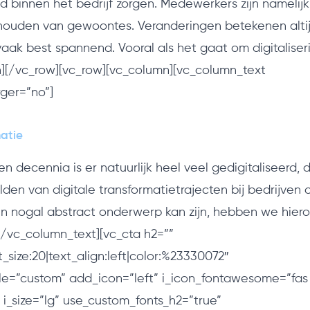
 binnen het bedrijf zorgen. Medewerkers zijn namelij
uden van gewoontes. Veranderingen betekenen altij
vaak best spannend. Vooral als het gaat om digitaliser
][/vc_row][vc_row][vc_column][vc_column_text
ger=”no”]
atie
 decennia is er natuurlijk heel veel gedigitaliseerd,
den van digitale transformatietrajecten bij bedrijven 
n nogal abstract onderwerp kan zijn, hebben we hiero
[/vc_column_text][vc_cta h2=””
_size:20|text_align:left|color:%23330072″
le=”custom” add_icon=”left” i_icon_fontawesome=”fas
 i_size=”lg” use_custom_fonts_h2=”true”