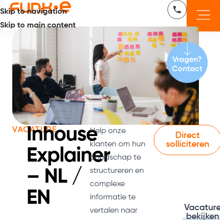
Skip to navigation
Skip to main content
Vragen?
Contact
Inhouse
VACATURE
Help onze
Direct
solliciteren
klanten om hun
Explainer
boodschap te
– NL /
structureren en
complexe
EN
informatie te
Vacatur
vertalen naar
bekijken