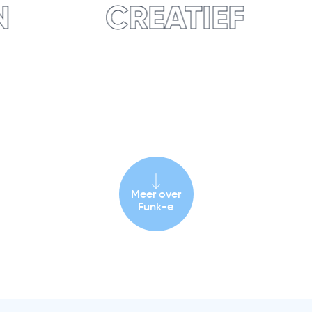
CREATIEF
Meer over
Funk-e