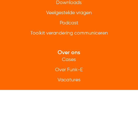
Downloads
Veelgestelde vragen
Podcast
Toolkit verandering communiceren
Over ons
Cases
Over Funk-E
Vacatures
Contact
Stuur een e-mail
+31 104132734
Kantoor Rotterdam
Kantoor Zeist